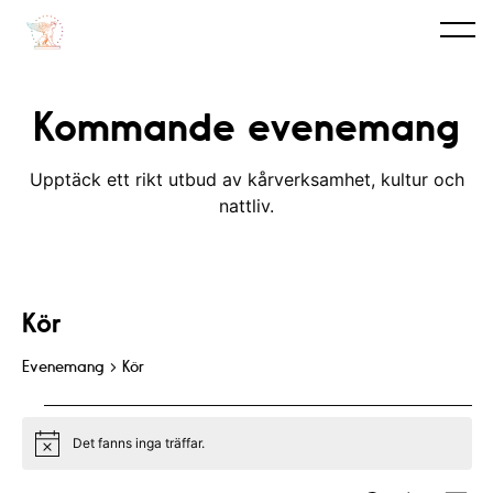
Kommande evenemang
Upptäck ett rikt utbud av kårverksamhet, kultur och
nattliv.
Kör
Evenemang
Kör
Evenemang
Det fanns inga träffar.
N
o
t