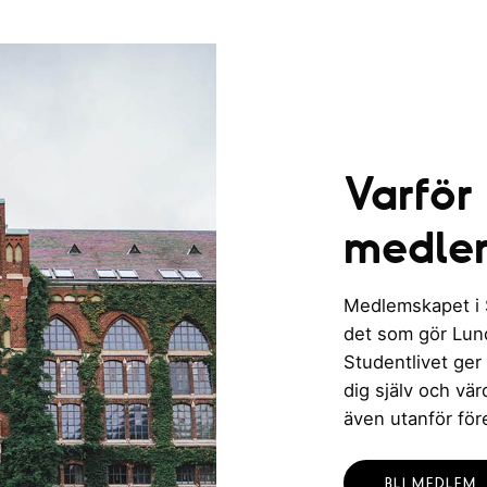
Varför
medle
Medlemskapet i St
det som gör Lund 
Studentlivet ger
dig själv och vä
även utanför för
BLI MEDLEM