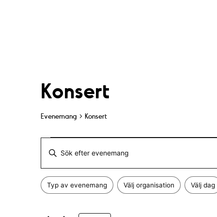
Konsert
Evenemang
Konsert
Evenemang
E
A
for
v
n
Typ av evenemang
Välj organisation
Välj dag
g
1
F
e
Ä
i
n
e
l
d