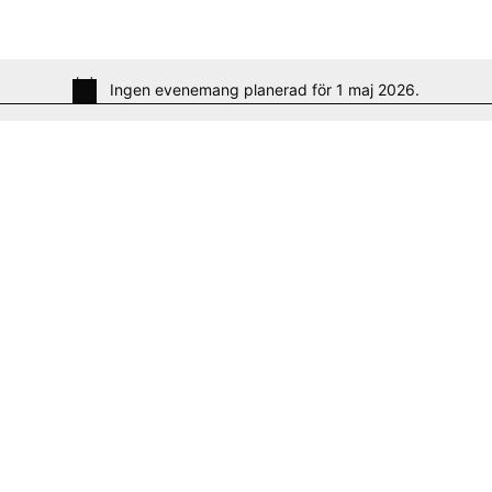
Ingen evenemang planerad för 1 maj 2026.
N
o
t
i
c
e