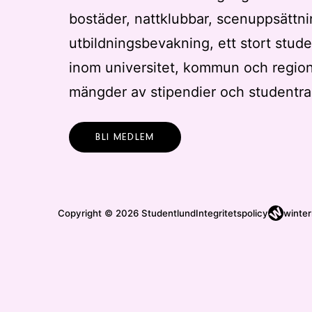
bostäder, nattklubbar, scenuppsättni
t
t
utbildningsbevakning, ett stort stude
u
inom universitet, kommun och regio
p
p
mängder av stipendier och studentra
d
a
BLI MEDLEM
t
e
r
a
Copyright © 2026 Studentlund
Integritetspolicy
winter
m
e
d
f
i
l