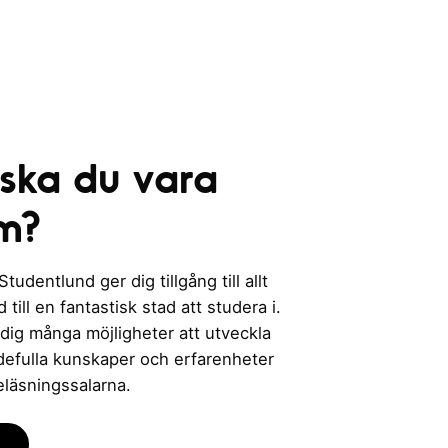
e
r
i
n
g
 ska du vara
m?
udentlund ger dig tillgång till allt
till en fantastisk stad att studera i.
 dig många möjligheter att utveckla
rdefulla kunskaper och erfarenheter
eläsningssalarna.