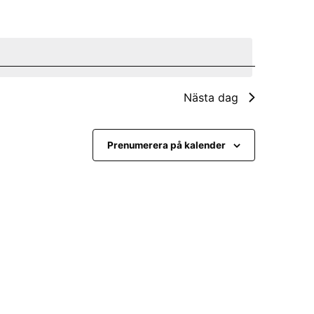
e
m
a
n
Nästa dag
g
v
Prenumerera på kalender
y
n
a
v
i
g