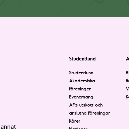
Studentlund
A
Studentlund
B
Akademiska
R
föreningen
V
Evenemang
K
AF:s utskott och
anslutna föreningar
Kårer
 annat
Nationer