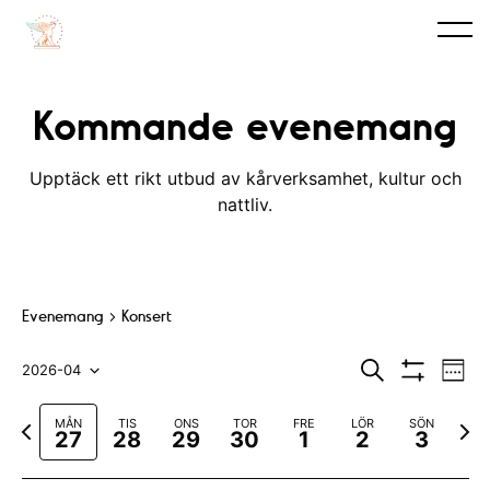
Kommande evenemang
Upptäck ett rikt utbud av kårverksamhet, kultur och
nattliv.
Evenemang
Konsert
E
E
S
2026-04
V
ö
V
v
e
V
v
k
I
c
F
N
MÅN
TIS
ONS
TOR
FRE
LÖR
SÖN
S
e
k
ä
e
27
28
29
30
1
2
3
A
ö
a
ä
n
F
l
n
r
s
I