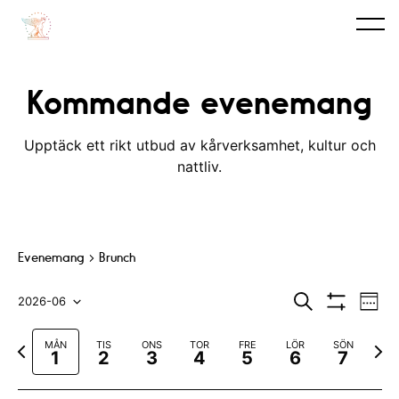
Kommande evenemang
Upptäck ett rikt utbud av kårverksamhet, kultur och
nattliv.
Evenemang
Brunch
E
E
S
2026-06
V
ö
V
v
e
V
v
k
I
c
F
N
MÅN
TIS
ONS
TOR
FRE
LÖR
SÖN
S
e
k
ä
e
1
2
3
4
5
6
7
A
ö
a
ä
n
F
l
n
r
s
I