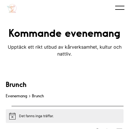
Kommande evenemang
Upptäck ett rikt utbud av kårverksamhet, kultur och
nattliv.
Brunch
Evenemang
Brunch
Evenemang
Det fanns inga träffar.
N
o
t