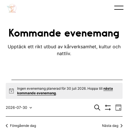
Kommande evenemang
Upptäck ett rikt utbud av kårverksamhet, kultur och
nattliv.
Evenemang
Ingen evenemang planerad för 30 juli 2026. Hoppa till
nästa
N
kommande evenemang
.
for
o
t
E
E
30
i
S
2026-07-30
D
c
ö
V
v
a
V
v
e
k
I
juli
y
S
e
ä
e
Föregående dag
Nästa dag
A