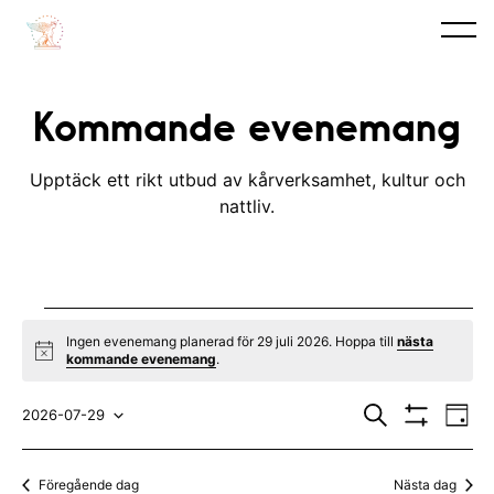
Kommande evenemang
Upptäck ett rikt utbud av kårverksamhet, kultur och
nattliv.
Evenemang
Ingen evenemang planerad för 29 juli 2026. Hoppa till
nästa
N
kommande evenemang
.
for
o
t
E
E
29
i
S
2026-07-29
D
c
ö
V
v
a
V
v
e
k
I
juli
y
S
e
ä
e
Föregående dag
Nästa dag
A