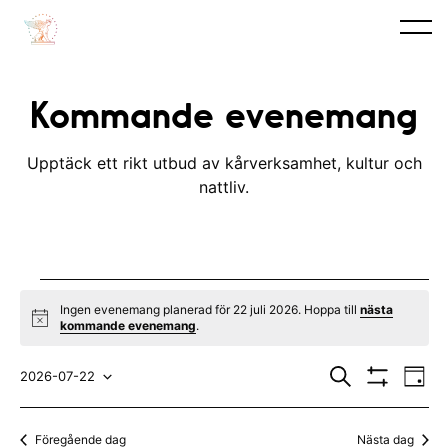
Kommande evenemang
Upptäck ett rikt utbud av kårverksamhet, kultur och
nattliv.
Evenemang
Ingen evenemang planerad för 22 juli 2026. Hoppa till
nästa
N
kommande evenemang
.
for
o
t
E
E
22
i
S
2026-07-22
D
c
ö
V
v
a
V
v
e
k
I
juli
y
S
e
ä
e
Föregående dag
Nästa dag
A