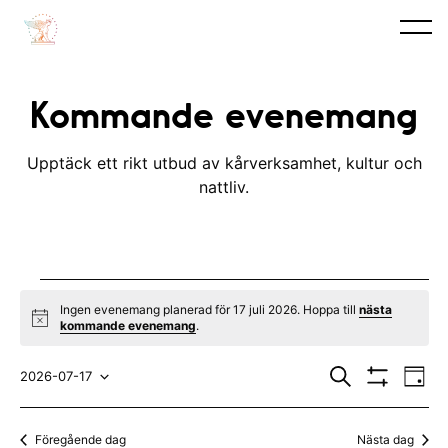
Kommande evenemang
Upptäck ett rikt utbud av kårverksamhet, kultur och
nattliv.
Evenemang
Ingen evenemang planerad för 17 juli 2026. Hoppa till
nästa
N
kommande evenemang
.
for
o
t
E
E
17
i
S
2026-07-17
D
c
ö
V
v
a
V
v
e
k
I
juli
y
S
e
ä
e
Föregående dag
Nästa dag
A