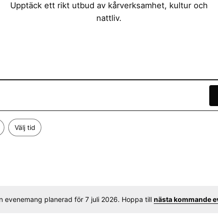
Upptäck ett rikt utbud av kårverksamhet, kultur och
nattliv.
Välj tid
n evenemang planerad för 7 juli 2026. Hoppa till
nästa kommande 
N
o