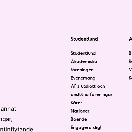
Studentlund
A
Studentlund
B
Akademiska
R
föreningen
V
Evenemang
K
AF:s utskott och
anslutna föreningar
Kårer
 annat
Nationer
ngar,
Boende
Engagera dig!
ntinflytande