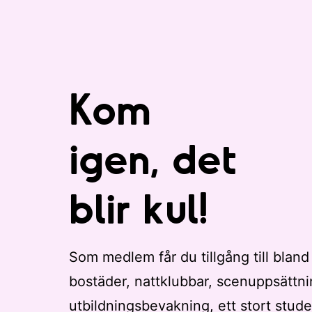
m
e
d
e
v
Kom
e
n
e
igen, det
m
a
blir kul!
n
g
a
t
Som medlem får du tillgång till bland
t
bostäder, nattklubbar, scenuppsättni
u
p
utbildningsbevakning, ett stort stude