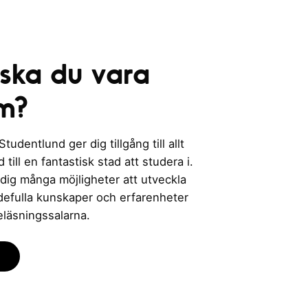
n
g
 ska du vara
m?
udentlund ger dig tillgång till allt
till en fantastisk stad att studera i.
 dig många möjligheter att utveckla
rdefulla kunskaper och erfarenheter
eläsningssalarna.