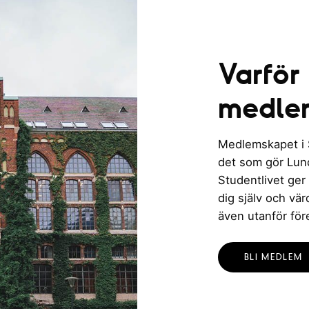
Varför
medle
Medlemskapet i St
det som gör Lund 
Studentlivet ger
dig själv och vä
även utanför för
BLI MEDLEM