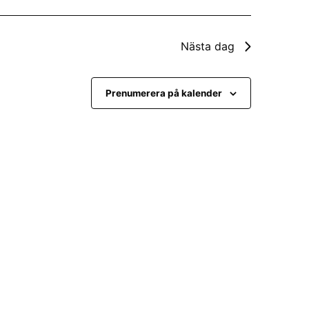
n
g
v
Nästa dag
y
Prenumerera på kalender
n
a
v
i
g
e
r
i