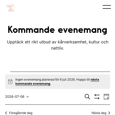
Kommande evenemang
Upptäck ett rikt utbud av kårverksamhet, kultur och
nattliv.
Evenemang
Ingen evenemang planerad för 6 juli 2026. Hoppa till
nästa
N
kommande evenemang
.
for
o
t
E
E
6
i
S
2026-07-06
D
c
ö
V
v
a
V
v
e
k
I
juli
y
S
e
ä
e
Föregående dag
Nästa dag
A