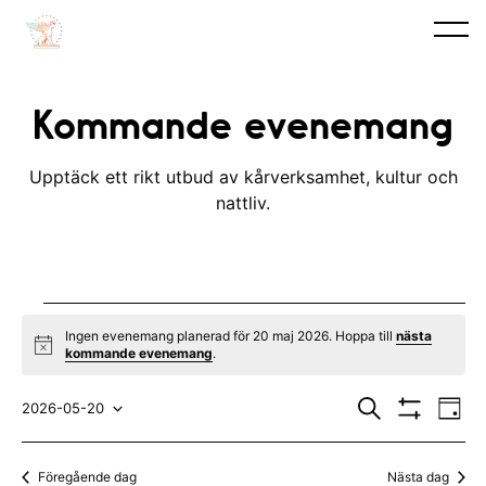
Kommande evenemang
Upptäck ett rikt utbud av kårverksamhet, kultur och
nattliv.
Evenemang
Ingen evenemang planerad för 20 maj 2026. Hoppa till
nästa
N
kommande evenemang
.
for
o
t
E
E
20
i
S
2026-05-20
D
c
ö
V
v
a
V
v
e
k
I
maj
y
S
e
ä
e
Föregående dag
Nästa dag
A