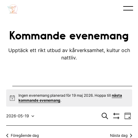
Kommande evenemang
Upptäck ett rikt utbud av kårverksamhet, kultur och
nattliv.
Evenemang
Ingen evenemang planerad för 19 maj 2026. Hoppa till
nästa
N
kommande evenemang
.
for
o
t
E
E
19
i
S
2026-05-19
D
c
ö
V
v
a
V
v
e
k
I
maj
y
S
e
ä
e
Föregående dag
Nästa dag
A