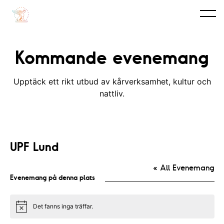
Kommande evenemang
Upptäck ett rikt utbud av kårverksamhet, kultur och
nattliv.
UPF Lund
« All Evenemang
Evenemang på denna plats
Det fanns inga träffar.
N
o