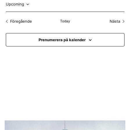
t
Upcoming
i
c
V
e
ä
Föregående
Today
Nästa
Evenemang
Evenem
l
j
Prenumerera på kalender
d
a
t
u
m
.