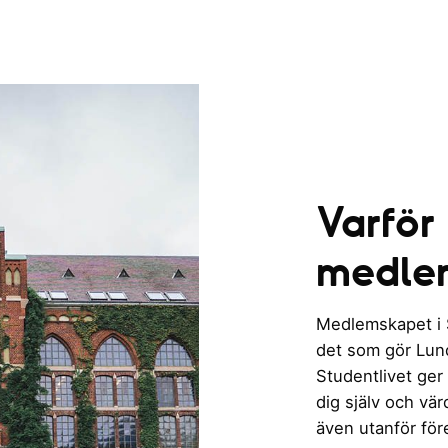
Varför
medle
Medlemskapet i St
det som gör Lund 
Studentlivet ger
dig själv och vä
även utanför för