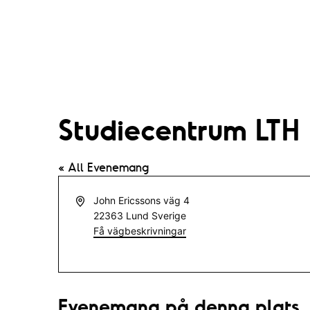
Studiecentrum LTH
« All Evenemang
A
John Ericssons väg 4
d
22363
Lund
Sverige
r
Få vägbeskrivningar
e
s
s
Evenemang på denna plats