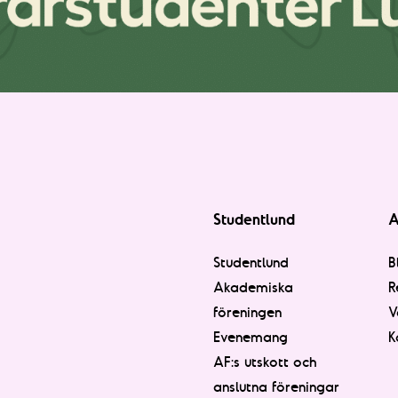
Studentlund
A
Studentlund
B
Akademiska
R
föreningen
V
Evenemang
K
AF:s utskott och
anslutna föreningar