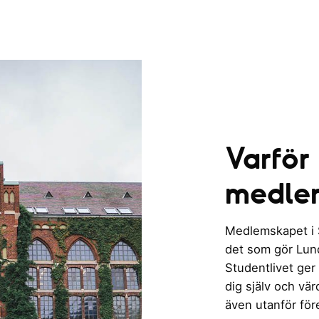
Varför
medle
Medlemskapet i St
det som gör Lund 
Studentlivet ger
dig själv och vä
även utanför för