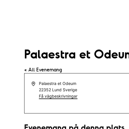
Palaestra et Odeu
« All Evenemang
A
Palaestra et Odeum
d
22352
Lund
Sverige
r
Få vägbeskrivningar
e
s
s
Evenemang på denna plats