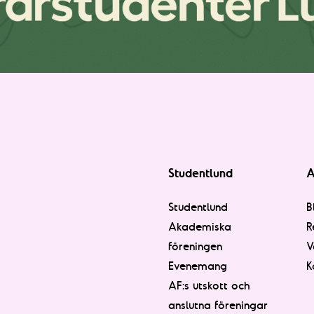
Studentlund
A
Studentlund
B
Akademiska
R
föreningen
V
Evenemang
K
AF:s utskott och
anslutna föreningar