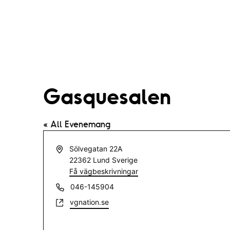
Gasquesalen
« All Evenemang
A
Sölvegatan 22A
d
22362
Lund
Sverige
r
Få vägbeskrivningar
e
T
046-145904
s
e
W
vgnation.se
s
l
e
e
b