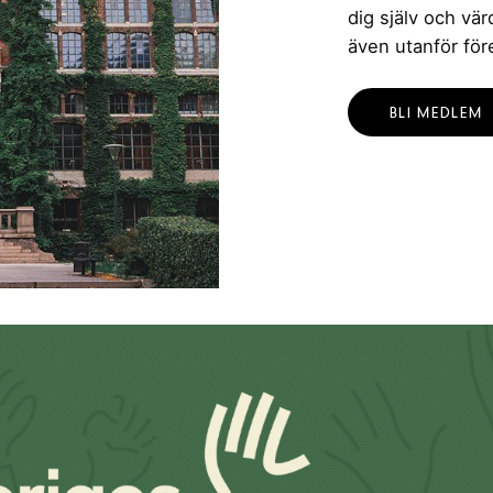
dig själv och vä
även utanför för
BLI MEDLEM