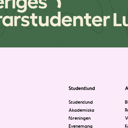
Studentlund
A
Studentlund
B
Akademiska
R
föreningen
V
Evenemang
K