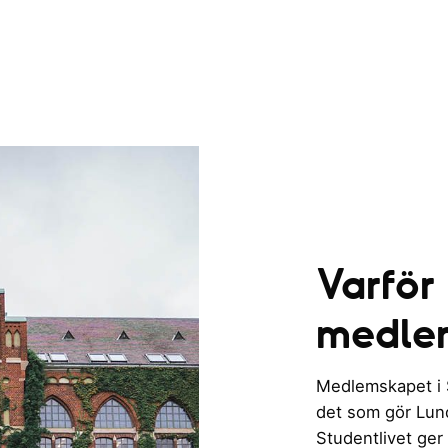
Varför
medle
Medlemskapet i St
det som gör Lund 
Studentlivet ger