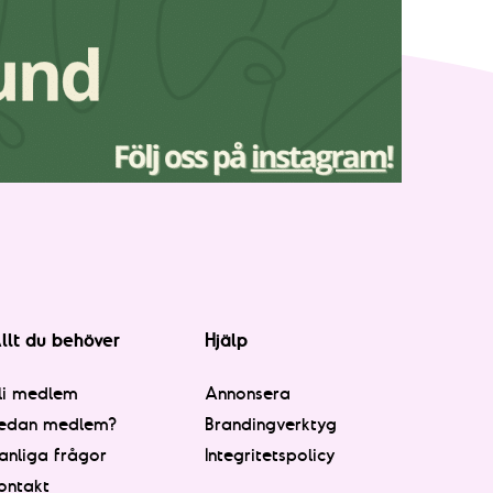
llt du behöver
Hjälp
li medlem
Annonsera
edan medlem?
Brandingverktyg
anliga frågor
Integritetspolicy
ontakt