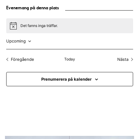
s
Evenemang på denna plats
s
Det fanns inga träffar.
N
o
t
Upcoming
i
c
V
e
ä
Föregående
Today
Nästa
Evenemang
Evenem
l
j
Prenumerera på kalender
d
a
t
u
m
.