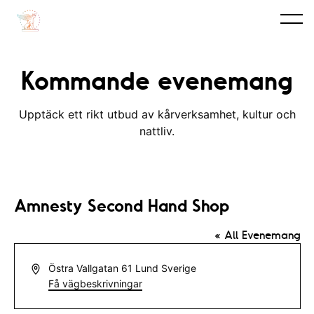
Kommande evenemang
Upptäck ett rikt utbud av kårverksamhet, kultur och
nattliv.
Amnesty Second Hand Shop
« All Evenemang
A
Östra Vallgatan 61
Lund
Sverige
d
Få vägbeskrivningar
r
e