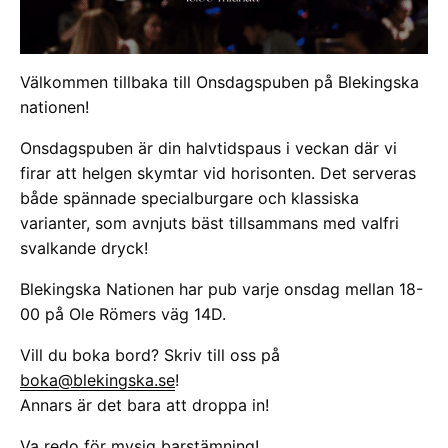
Välkommen tillbaka till Onsdagspuben på Blekingska
nationen!
Onsdagspuben är din halvtidspaus i veckan där vi
firar att helgen skymtar vid horisonten. Det serveras
både spännade specialburgare och klassiska
varianter, som avnjuts bäst tillsammans med valfri
svalkande dryck!
Blekingska Nationen har pub varje onsdag mellan 18-
00 på Ole Römers väg 14D.
Vill du boka bord? Skriv till oss på
boka@blekingska.se
!
Annars är det bara att droppa in!
Va redo för mysig barstämning!