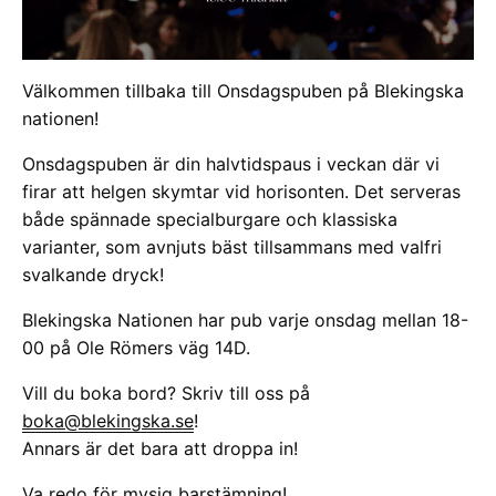
Välkommen tillbaka till Onsdagspuben på Blekingska
nationen!
Onsdagspuben är din halvtidspaus i veckan där vi
firar att helgen skymtar vid horisonten. Det serveras
både spännade specialburgare och klassiska
varianter, som avnjuts bäst tillsammans med valfri
svalkande dryck!
Blekingska Nationen har pub varje onsdag mellan 18-
00 på Ole Römers väg 14D.
Vill du boka bord? Skriv till oss på
boka@blekingska.se
!
Annars är det bara att droppa in!
Va redo för mysig barstämning!