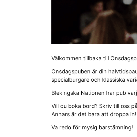
Välkommen tillbaka till Onsdags
Onsdagspuben är din halvtidspaus
specialburgare och klassiska var
Blekingska Nationen har pub var
Vill du boka bord? Skriv till oss p
Annars är det bara att droppa in!
Va redo för mysig barstämning!