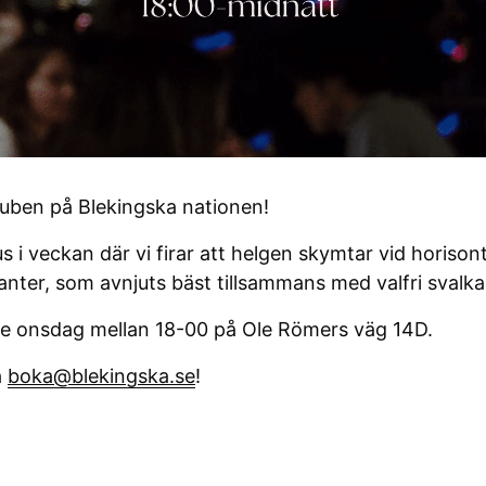
puben på Blekingska nationen!
 i veckan där vi firar att helgen skymtar vid horiso
ianter, som avnjuts bäst tillsammans med valfri svalk
je onsdag mellan 18-00 på Ole Römers väg 14D.
å
boka@blekingska.se
!