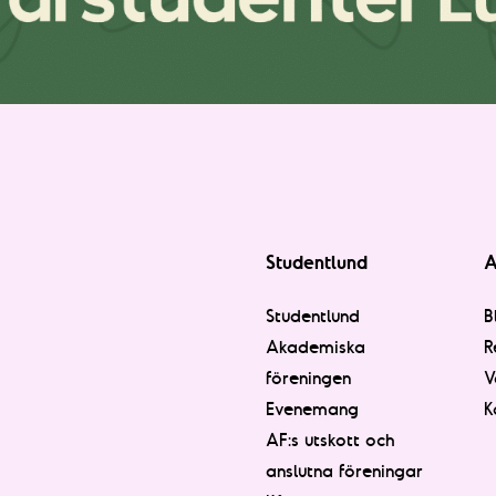
Studentlund
A
Studentlund
B
Akademiska
R
föreningen
V
Evenemang
K
AF:s utskott och
anslutna föreningar