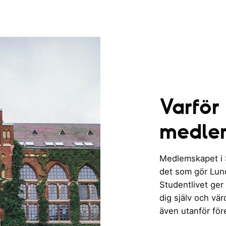
Varför
medle
Medlemskapet i St
det som gör Lund 
Studentlivet ger
dig själv och vä
även utanför för