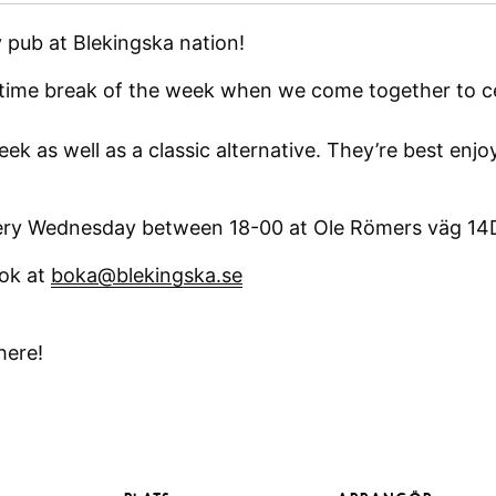
pub at Blekingska nation!
time break of the week when we come together to ce
ek as well as a classic alternative. They’re best enjo
very Wednesday between 18-00 at Ole Römers väg 14
ook at
boka@blekingska.se
here!