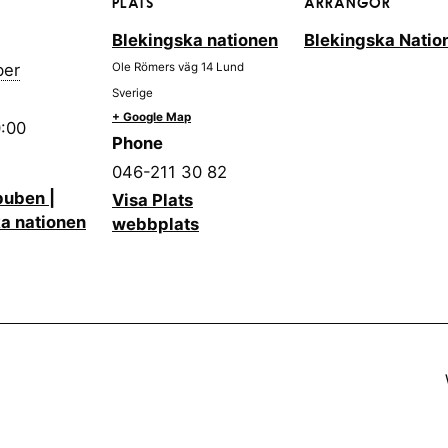
PLATS
ARRANGÖR
Blekingska nationen
Blekingska Natio
ber
Ole Römers väg 14
Lund
Sverige
+ Google Map
0:00
Phone
046-211 30 82
uben |
Visa Plats
a nationen
webbplats