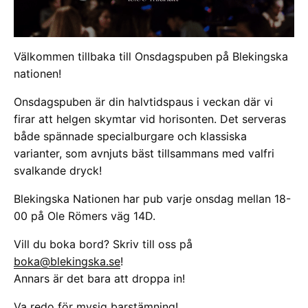
Välkommen tillbaka till Onsdagspuben på Blekingska
nationen!
Onsdagspuben är din halvtidspaus i veckan där vi
firar att helgen skymtar vid horisonten. Det serveras
både spännade specialburgare och klassiska
varianter, som avnjuts bäst tillsammans med valfri
svalkande dryck!
Blekingska Nationen har pub varje onsdag mellan 18-
00 på Ole Römers väg 14D.
Vill du boka bord? Skriv till oss på
boka@blekingska.se
!
Annars är det bara att droppa in!
Va redo för mysig barstämning!