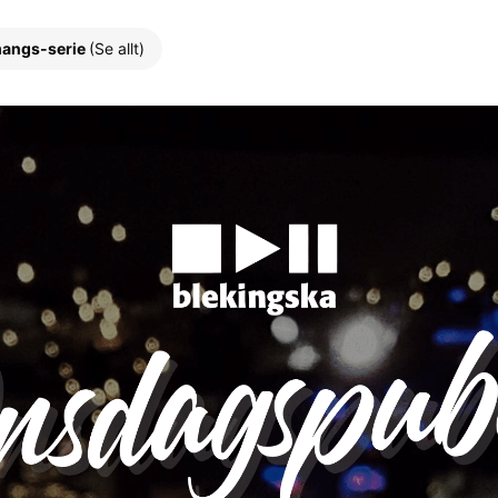
angs-serie
(Se allt)