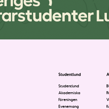
Studentlund
A
Studentlund
B
Akademiska
R
föreningen
V
Evenemang
K