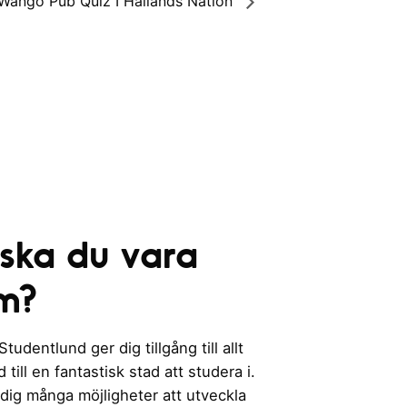
Wangö Pub Quiz I Hallands Nation
 ska du vara
m?
udentlund ger dig tillgång till allt
till en fantastisk stad att studera i.
 dig många möjligheter att utveckla