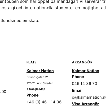
ntpuben som har öppet på måndagar! Vi serverar tr
 nostalgi och internationella studenter en möjlighet a
entlundsmedlemskap.
PLATS
ARRANGÖR
Kalmar Nation
Kalmar Nation
Phone
Biskopsgatan 12
046 14 36 70
22362
Lund
Sweden
+ Google Map
Email
0:00
Phone
q@kalmarnation.n
+46 (0) 46 - 14 36
Visa Arrangör