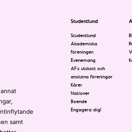
Studentlund
A
Studentlund
B
Akademiska
R
föreningen
V
Evenemang
K
AF:s utskott och
anslutna föreningar
Kårer
 annat
Nationer
ngar,
Boende
Engagera dig!
ntinflytande
nen samt