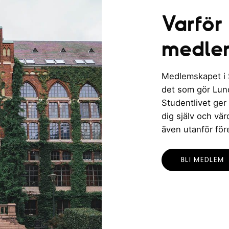
Varför
medle
Medlemskapet i St
det som gör Lund 
Studentlivet ger
dig själv och vä
även utanför för
BLI MEDLEM