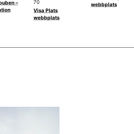
70
uben –
webbplats
tion
Visa Plats
webbplats