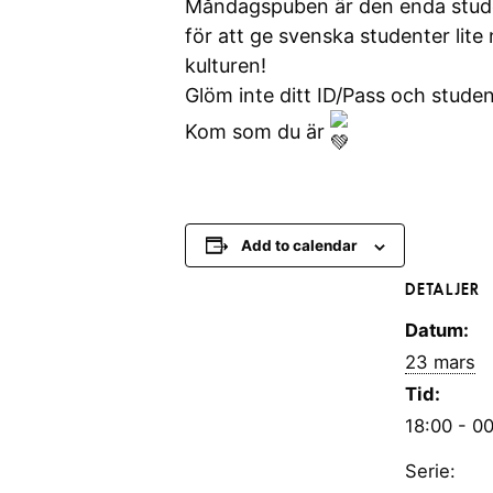
Måndagspuben är den enda stude
för att ge svenska studenter lite
kulturen!
Glöm inte ditt ID/Pass och stud
Kom som du är
Add to calendar
DETALJER
Datum:
23 mars
Tid:
18:00 - 0
Serie: