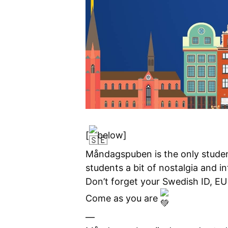
[
below]
Måndagspuben is the only stude
students a bit of nostalgia and i
Don’t forget your Swedish ID, E
Come as you are
—