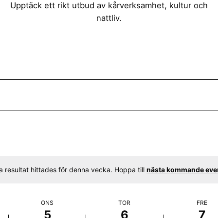
Upptäck ett rikt utbud av kårverksamhet, kultur och
nattliv.
a resultat hittades för denna vecka. Hoppa till
nästa kommande ev
N
o
t
ONS
TOR
FRE
i
5
6
7
c