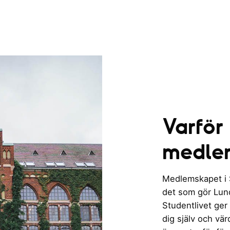
Varför
medle
Medlemskapet i St
det som gör Lund 
Studentlivet ger
dig själv och vä