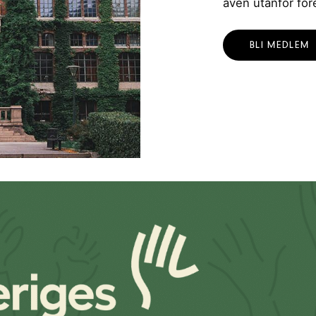
även utanför för
BLI MEDLEM