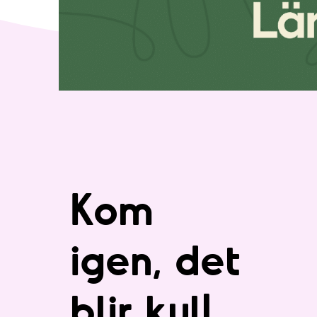
Kom
igen, det
blir kul!