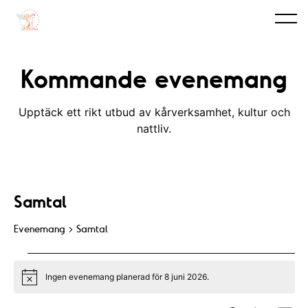
Kommande evenemang
Upptäck ett rikt utbud av kårverksamhet, kultur och
nattliv.
Samtal
Evenemang
Samtal
Evenemang
Ingen evenemang planerad för 8 juni 2026.
for
N
o
t