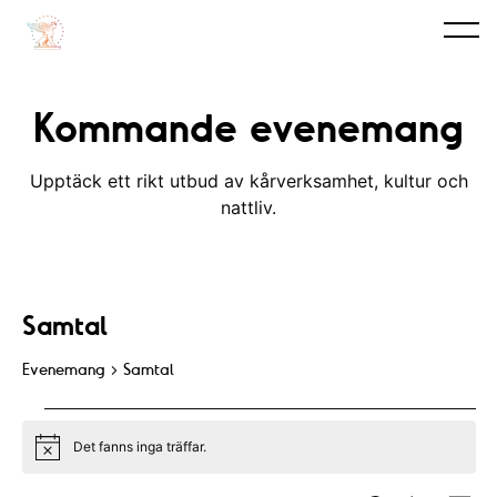
Kommande evenemang
Upptäck ett rikt utbud av kårverksamhet, kultur och
nattliv.
Samtal
Evenemang
Samtal
Evenemang
Det fanns inga träffar.
N
o
t