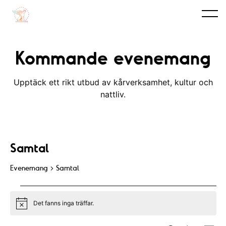
Kommande evenemang
Upptäck ett rikt utbud av kårverksamhet, kultur och
nattliv.
Samtal
Evenemang
Samtal
Evenemang
Det fanns inga träffar.
N
o
t