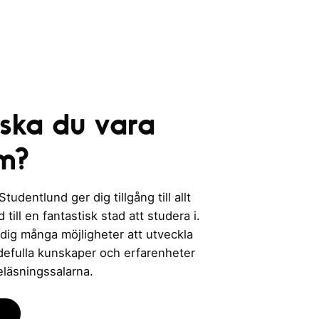
e
r
i
n
g
 ska du vara
m?
udentlund ger dig tillgång till allt
till en fantastisk stad att studera i.
 dig många möjligheter att utveckla
rdefulla kunskaper och erfarenheter
eläsningssalarna.