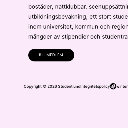
bostäder, nattklubbar, scenuppsättni
t
t
utbildningsbevakning, ett stort stude
u
inom universitet, kommun och regio
p
mängder av stipendier och studentra
p
d
a
BLI MEDLEM
t
e
r
a
Copyright © 2026 Studentlund
Integritetspolicy
winter
m
e
d
f
i
l