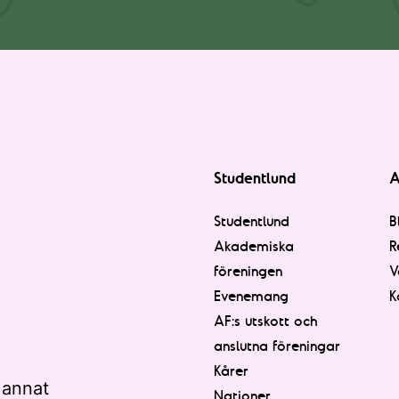
Studentlund
A
Studentlund
B
Akademiska
R
föreningen
V
Evenemang
K
AF:s utskott och
anslutna föreningar
Kårer
 annat
Nationer