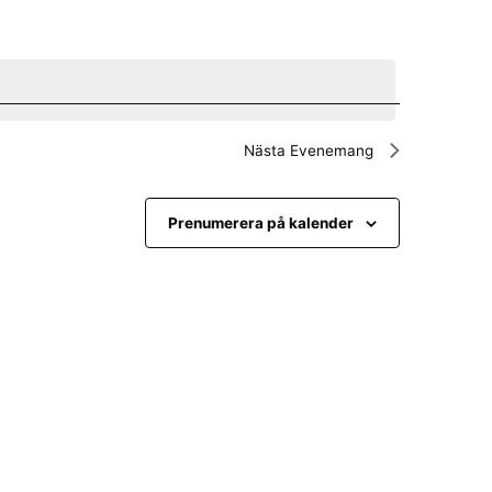
e
m
a
n
Nästa
Evenemang
g
v
Prenumerera på kalender
y
n
a
v
i
g