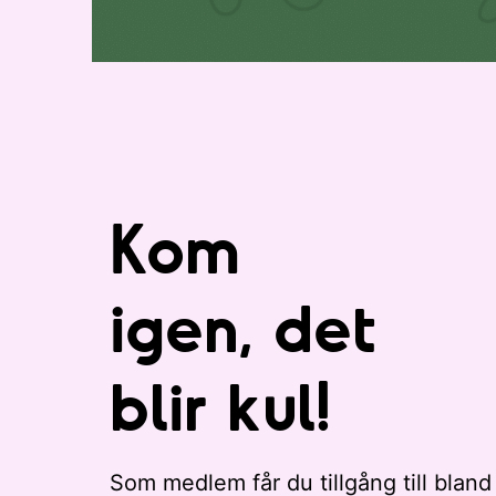
i
.
s
t
a
n
m
e
d
Kom
e
v
e
igen, det
n
e
blir kul!
m
a
n
g
Som medlem får du tillgång till bland
a