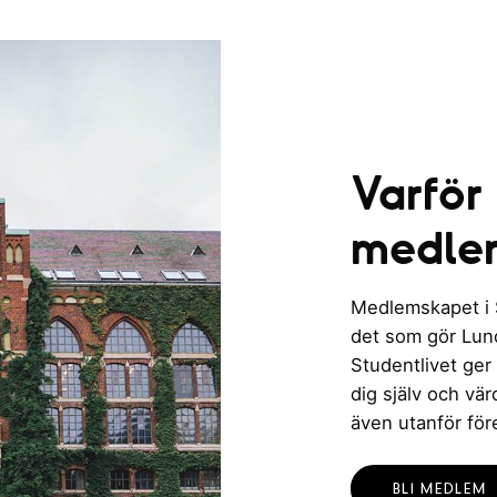
Varför
medle
Medlemskapet i St
det som gör Lund 
Studentlivet ger
dig själv och vä
även utanför för
BLI MEDLEM