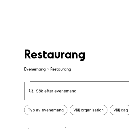
Restaurang
Evenemang
Restaurang
Evenemang
E
A
v
n
Typ av evenemang
Välj organisation
Välj dag
g
F
e
Ä
i
n
e
l
d