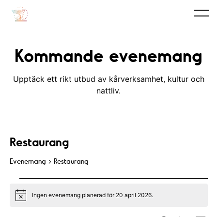
Kommande evenemang
Upptäck ett rikt utbud av kårverksamhet, kultur och
nattliv.
Restaurang
Evenemang
Restaurang
Evenemang
Ingen evenemang planerad för 20 april 2026.
for
N
o
t