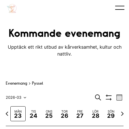
Kommande evenemang
Upptäck ett rikt utbud av kårverksamhet, kultur och
nattliv.
Evenemang
Pyssel
E
E
S
2026-03
V
ö
V
v
e
V
v
k
I
c
F
N
MÅN
TIS
ONS
TOR
FRE
LÖR
SÖN
S
e
k
ä
e
23
24
25
26
27
28
29
A
ö
a
ä
n
F
l
n
r
s
I