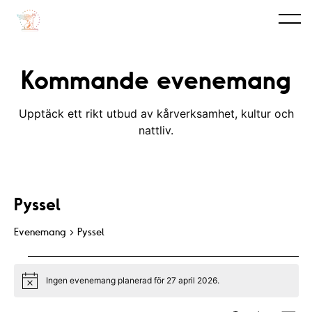
Kommande evenemang
Upptäck ett rikt utbud av kårverksamhet, kultur och
nattliv.
Pyssel
Evenemang
Pyssel
Evenemang
Ingen evenemang planerad för 27 april 2026.
for
N
o
t