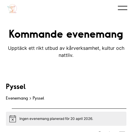
Kommande evenemang
Upptäck ett rikt utbud av kårverksamhet, kultur och
nattliv.
Pyssel
Evenemang
Pyssel
Evenemang
Ingen evenemang planerad för 20 april 2026.
for
N
o
t