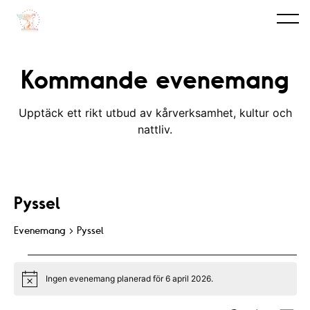
Kommande evenemang
Upptäck ett rikt utbud av kårverksamhet, kultur och
nattliv.
Pyssel
Evenemang
Pyssel
Evenemang
Ingen evenemang planerad för 6 april 2026.
for
N
o
t