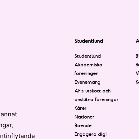
Studentlund
A
Studentlund
B
Akademiska
R
föreningen
V
Evenemang
K
AF:s utskott och
anslutna föreningar
Kårer
 annat
Nationer
ngar,
Boende
Engagera dig!
ntinflytande