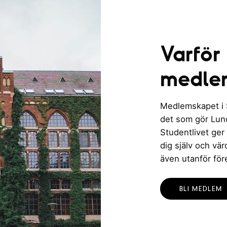
Varför
medle
Medlemskapet i St
det som gör Lund 
Studentlivet ger
dig själv och vä
även utanför för
BLI MEDLEM