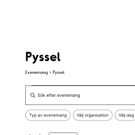
Pyssel
Evenemang
Pyssel
Evenemang
E
A
v
n
Typ av evenemang
Välj organisation
Välj dag
g
F
e
Ä
i
n
e
l
d