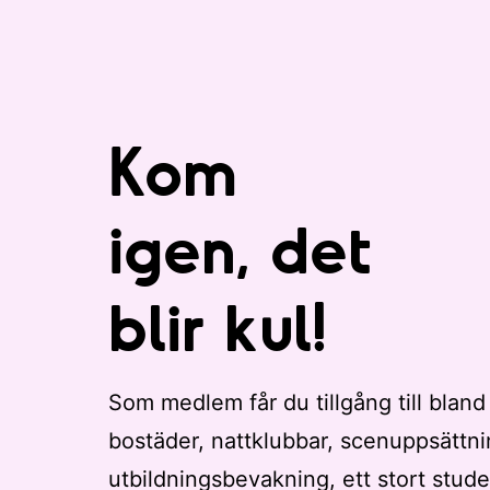
t
r
e
r
a
Kom
d
e
igen, det
r
e
s
blir kul!
u
l
t
a
Som medlem får du tillgång till bland
t
bostäder, nattklubbar, scenuppsättni
.
utbildningsbevakning, ett stort stude