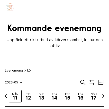
Kommande evenemang
Upptäck ett rikt utbud av kårverksamhet, kultur och
nattliv.
Evenemang
Kör
E
E
S
2026-05
V
ö
V
v
e
V
v
k
I
c
F
N
MÅN
TIS
ONS
TOR
FRE
LÖR
SÖN
S
e
k
ä
e
11
12
13
14
15
16
17
A
ö
a
ä
n
F
l
n
r
s
I