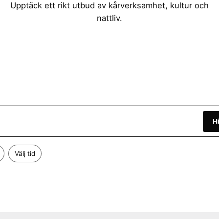
Upptäck ett rikt utbud av kårverksamhet, kultur och
nattliv.
H
Välj tid