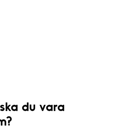
2
6
 ska du vara
m?