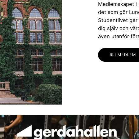
Medlemskapet i St
det som gör Lund 
Studentlivet ger
dig själv och vä
även utanför för
BLI MEDLEM