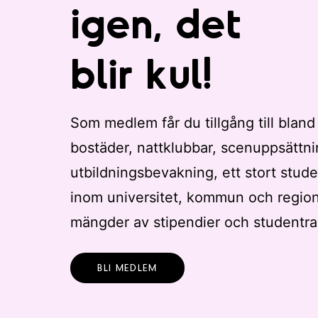
e
igen, det
r
a
blir kul!
d
e
r
e
Som medlem får du tillgång till bland
s
bostäder, nattklubbar, scenuppsättni
u
l
utbildningsbevakning, ett stort stude
t
inom universitet, kommun och regio
a
mängder av stipendier och studentra
t
.
BLI MEDLEM