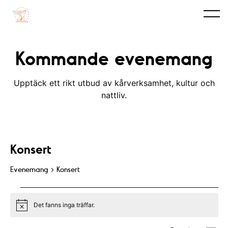
Kommande evenemang
Upptäck ett rikt utbud av kårverksamhet, kultur och
nattliv.
Konsert
Evenemang
Konsert
Evenemang
Det fanns inga träffar.
N
o
t