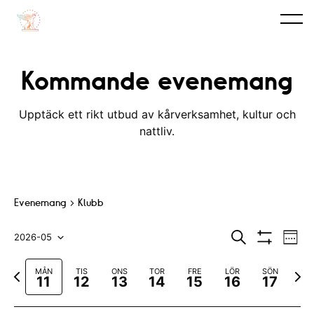
Kommande evenemang
Upptäck ett rikt utbud av kårverksamhet, kultur och
nattliv.
Evenemang
Klubb
E
E
S
2026-05
V
ö
V
v
e
V
v
k
I
c
F
N
MÅN
TIS
ONS
TOR
FRE
LÖR
SÖN
S
e
k
ä
e
11
12
13
14
15
16
17
A
ö
a
ä
n
F
l
n
r
s
I