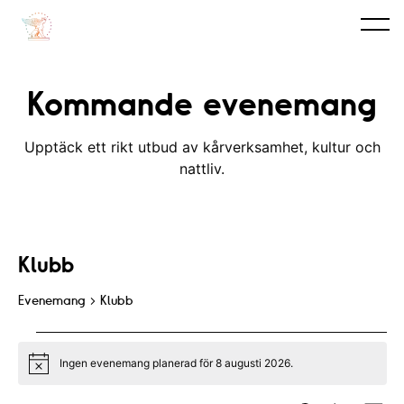
Kommande evenemang
Upptäck ett rikt utbud av kårverksamhet, kultur och
nattliv.
Klubb
Evenemang
Klubb
Evenemang
Ingen evenemang planerad för 8 augusti 2026.
for
N
o
t