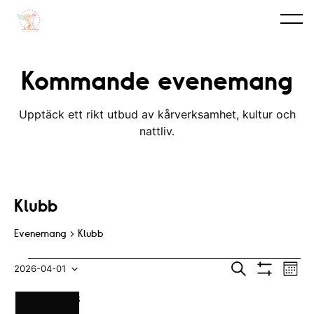
Kommande evenemang
Upptäck ett rikt utbud av kårverksamhet, kultur och
nattliv.
Klubb
Evenemang
Klubb
Evenemang
E
E
S
2026-04-01
M
ö
V
v
o
V
v
k
I
K
n
M
MÅNDAG
T
TISDAG
O
ONSDAG
T
TORSDAG
F
FREDAG
L
LÖRDAG
S
SÖNDAG
S
e
t
ä