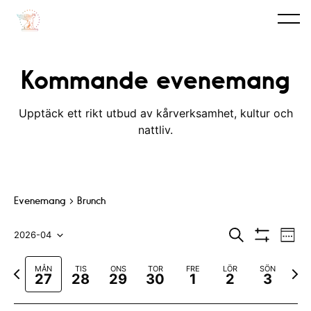
Kommande evenemang
Upptäck ett rikt utbud av kårverksamhet, kultur och
nattliv.
Evenemang
Brunch
E
E
S
2026-04
V
ö
V
v
e
V
v
k
I
c
F
N
MÅN
TIS
ONS
TOR
FRE
LÖR
SÖN
S
e
k
ä
e
27
28
29
30
1
2
3
A
ö
a
ä
n
F
l
n
r
s
I