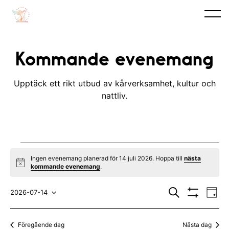
Kommande evenemang
Upptäck ett rikt utbud av kårverksamhet, kultur och
nattliv.
Evenemang
Ingen evenemang planerad för 14 juli 2026. Hoppa till
nästa
N
kommande evenemang
.
for
o
t
E
E
14
i
S
2026-07-14
D
c
ö
V
v
a
V
v
e
k
I
juli
y
S
e
ä
e
Föregående dag
Nästa dag
A