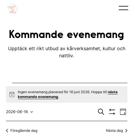
Kommande evenemang
Upptäck ett rikt utbud av kårverksamhet, kultur och
nattliv.
Evenemang
Ingen evenemang planerad för 16 juni 2026. Hoppa till
nästa
N
kommande evenemang
.
for
o
t
E
E
16
i
S
2026-06-16
D
c
ö
V
v
a
V
v
e
k
I
juni
y
S
e
ä
e
Föregående dag
Nästa dag
A