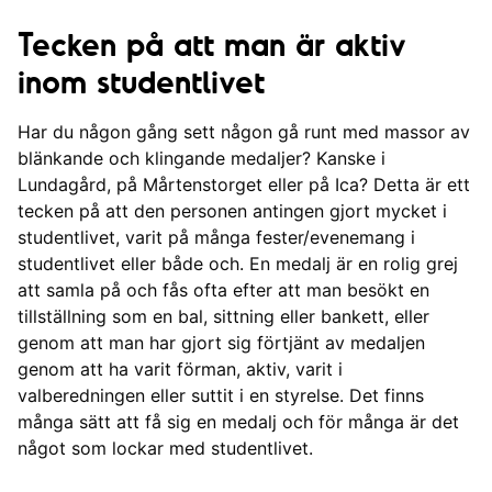
Tecken på att man är aktiv
Engagera dig!
inom studentlivet
Olika nivåer av engagemang
Har du någon gång sett någon gå runt med massor av
Hur ska man välja var man blir aktiv?
blänkande och klingande medaljer? Kanske i
Lundagård, på Mårtenstorget eller på Ica? Detta är ett
Vanliga frågor
tecken på att den personen antingen gjort mycket i
studentlivet, varit på många fester/evenemang i
Olika typer av introduktioner till Lunds studentliv
studentlivet eller både och. En medalj är en rolig grej
att samla på och fås ofta efter att man besökt en
tillställning som en bal, sittning eller bankett, eller
Tecken på att man är aktiv inom studentlivet
genom att man har gjort sig förtjänt av medaljen
genom att ha varit förman, aktiv, varit i
valberedningen eller suttit i en styrelse. Det finns
många sätt att få sig en medalj och för många är det
något som lockar med studentlivet.