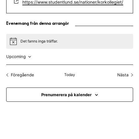
W
https://www.studentlund.se/nationer/korkollegiet/
a
f
e
i
o
b
l
n
s
Evenemang från denna arrangör
n
i
u
t
m
e
Det fanns inga träffar.
N
m
o
t
e
Upcoming
i
r
c
V
e
ä
Föregående
Today
Nästa
Evenemang
Evenem
l
j
Prenumerera på kalender
d
a
t
u