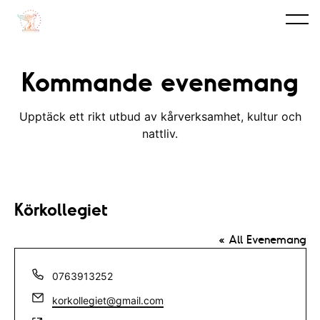
Kommande evenemang
Upptäck ett rikt utbud av kårverksamhet, kultur och
nattliv.
Körkollegiet
« All Evenemang
T
0763913252
e
E
korkollegiet@gmail.com
l
m
e