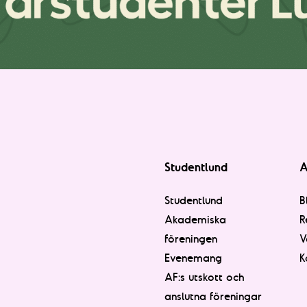
Studentlund
A
Studentlund
B
Akademiska
R
föreningen
V
Evenemang
K
AF:s utskott och
anslutna föreningar