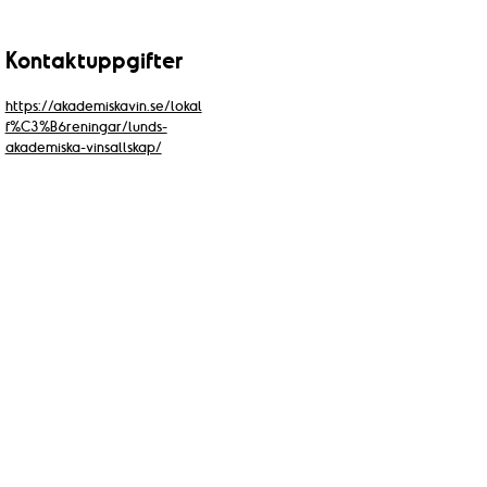
Kontaktuppgifter
https://akademiskavin.se/lokal
f%C3%B6reningar/lunds-
akademiska-vinsallskap/