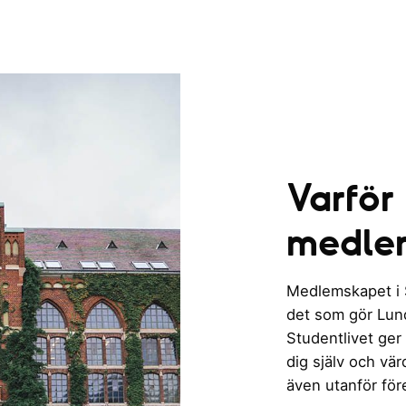
Varför
medle
Medlemskapet i St
det som gör Lund 
Studentlivet ger
dig själv och vä
även utanför för