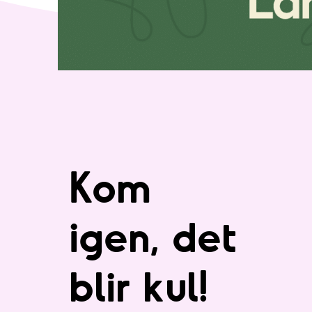
Kom
igen, det
blir kul!