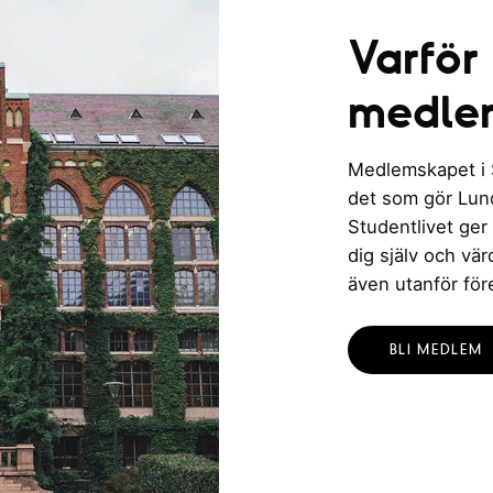
n
h
Varför
g
v
medle
y
Medlemskapet i St
n
det som gör Lund 
Studentlivet ger
a
dig själv och vä
v
även utanför för
i
BLI MEDLEM
g
e