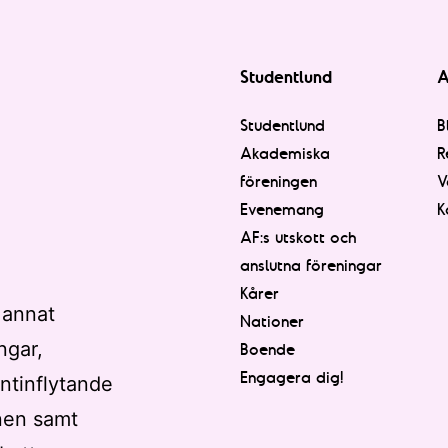
Studentlund
A
Studentlund
B
Akademiska
R
föreningen
V
Evenemang
K
AF:s utskott och
anslutna föreningar
Kårer
 annat
Nationer
ngar,
Boende
Engagera dig!
ntinflytande
nen samt