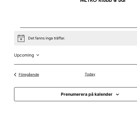
Evenemang
Det fanns inga träffar.
N
o
t
i
Upcoming
c
V
e
ä
Evenemang
Today
Föregående
l
j
Prenumerera på kalender
d
a
t
u