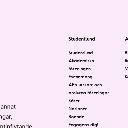
Studentlund
A
Studentlund
B
Akademiska
R
föreningen
V
Evenemang
K
AF:s utskott och
anslutna föreningar
Kårer
 annat
Nationer
ngar,
Boende
Engagera dig!
ntinflytande