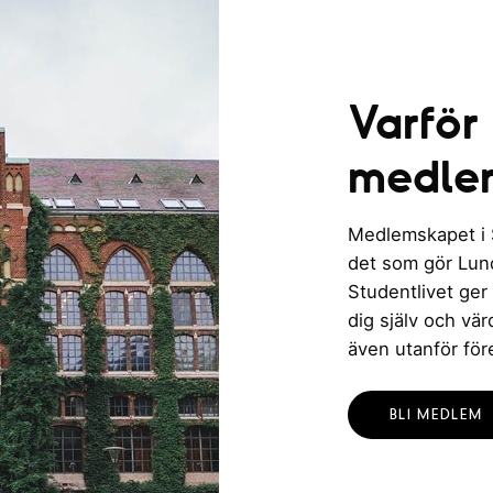
i
c
n
h
Varför
g
v
medle
y
Medlemskapet i St
n
det som gör Lund 
Studentlivet ger
a
dig själv och vä
v
även utanför för
i
BLI MEDLEM
g