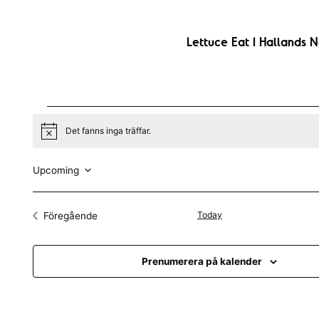
Lettuce Eat I Hallands N
Evenemang
Det fanns inga träffar.
N
o
t
i
Upcoming
c
V
e
ä
Today
Föregående
Evenemang
l
j
Prenumerera på kalender
d
a