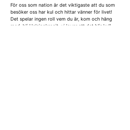
För oss som nation är det viktigaste att du som
besöker oss har kul och hittar vänner för livet!
Det spelar ingen roll vem du är, kom och häng
med, bli Helsingkronit, vi lovar att det blir kul!
Kontaktuppgifter
Tornavägen 3, 223 63 Lund
046-14 60 64 (endast exptid)
expen@helsingkrona.se
https://helsingkrona.se
Exptid:
mån-fre 11-13, tis & tors 17-18
Gå tillbaka