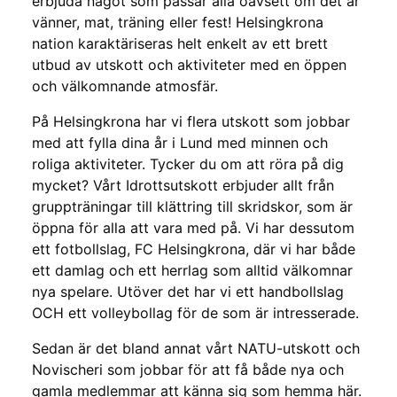
erbjuda något som passar alla oavsett om det är
vänner, mat, träning eller fest! Helsingkrona
nation karaktäriseras helt enkelt av ett brett
utbud av utskott och aktiviteter med en öppen
och välkomnande atmosfär.
På Helsingkrona har vi flera utskott som jobbar
med att fylla dina år i Lund med minnen och
roliga aktiviteter. Tycker du om att röra på dig
mycket? Vårt Idrottsutskott erbjuder allt från
gruppträningar till klättring till skridskor, som är
öppna för alla att vara med på. Vi har dessutom
ett fotbollslag, FC Helsingkrona, där vi har både
ett damlag och ett herrlag som alltid välkomnar
nya spelare. Utöver det har vi ett handbollslag
OCH ett volleybollag för de som är intresserade.
Sedan är det bland annat vårt NATU-utskott och
Novischeri som jobbar för att få både nya och
gamla medlemmar att känna sig som hemma här.