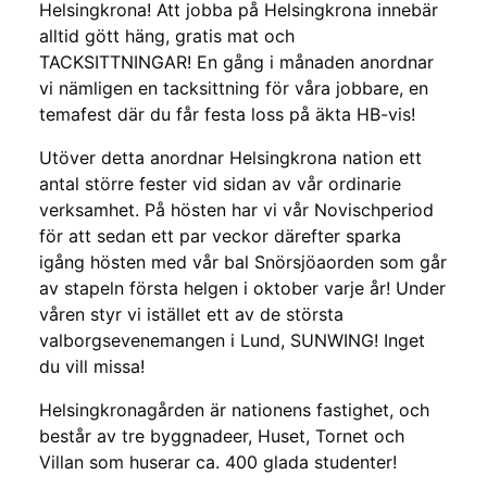
Helsingkrona! Att jobba på Helsingkrona innebär
alltid gött häng, gratis mat och
TACKSITTNINGAR! En gång i månaden anordnar
vi nämligen en tacksittning för våra jobbare, en
temafest där du får festa loss på äkta HB-vis!
Utöver detta anordnar Helsingkrona nation ett
antal större fester vid sidan av vår ordinarie
verksamhet. På hösten har vi vår Novischperiod
för att sedan ett par veckor därefter sparka
igång hösten med vår bal Snörsjöaorden som går
av stapeln första helgen i oktober varje år! Under
våren styr vi istället ett av de största
valborgsevenemangen i Lund, SUNWING! Inget
du vill missa!
Helsingkronagården är nationens fastighet, och
består av tre byggnadeer, Huset, Tornet och
Villan som huserar ca. 400 glada studenter!